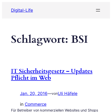
Zum
Digital-Life
Inhalt
springen
Schlagwort:
BSI
IT Sicherheitsgesetz – Updates
Pflicht im Web
Jan. 20, 2016
—
Uli Häfele
von
in
Commerce
Für Betreiber von kommerziellen Websites und Shops