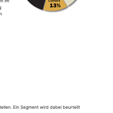
en im
g
n
ilen. Ein Segment wird dabei beurteilt