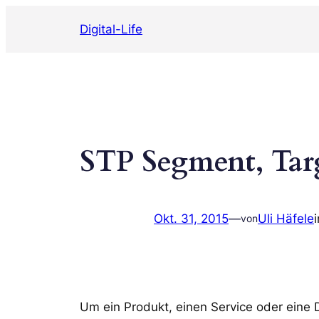
Zum
Digital-Life
Inhalt
springen
STP Segment, Targ
Okt. 31, 2015
—
Uli Häfele
von
Um ein Produkt, einen Service oder eine