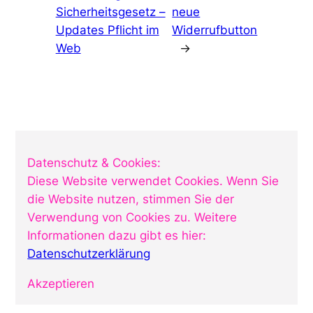
Sicherheitsgesetz –
neue
Updates Pflicht im
Widerrufbutton
Web
→
Digital-Life
Datenschutz & Cookies:
Diese Website verwendet Cookies. Wenn Sie
Verschiedenes aus Commerce, Digitalisierung und
Business
die Website nutzen, stimmen Sie der
Verwendung von Cookies zu. Weitere
Wichtige Informationen
Informationen dazu gibt es hier:
Datenschutzerklärung
Impressum
Akzeptieren
Datenschutzerklärung